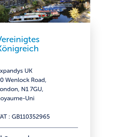
Vereinigtes
Königreich
xpandys UK
0 Wenlock Road,
ondon, N1 7GU,
Royaume-Uni
AT : GB110352965