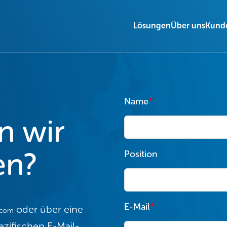
Lösungen
Über uns
Kund
Name
*
n wir
en?
Position
E-Mail
*
oder über eine
.com
zifischen E-Mail-