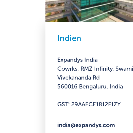
Indien
Expandys India
Cowrks, RMZ Infinity, Swam
Vivekananda Rd
560016 Bengaluru, India
GST: 29AAECE1812F1ZY
india@expandys.com