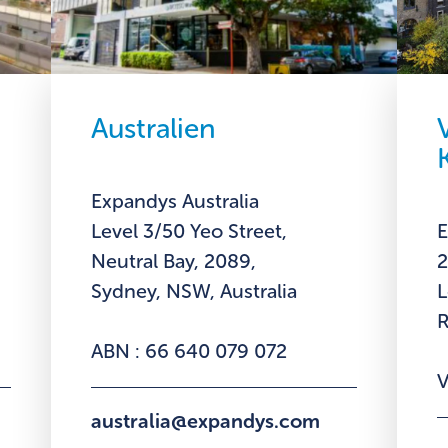
Australien
Expandys Australia
i
Level 3/50 Yeo Street,
E
Neutral Bay, 2089,
2
Sydney, NSW, Australia
L
ABN : 66 640 079 072
V
australia@expandys.com