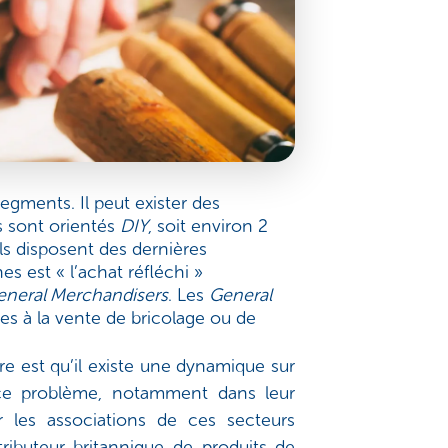
gments. Il peut exister des
s sont orientés
DIY
, soit environ 2
ils disposent des dernières
s est « l’achat réfléchi »
eneral Merchandisers
. Les
General
s à la vente de bricolage ou de
ère est qu’il existe une dynamique sur
à ce problème, notamment dans leur
les associations de ces secteurs
ributeur britannique de produits de