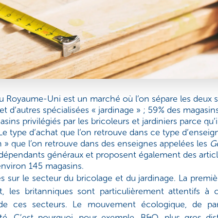
u Royaume-Uni est un marché où l’on sépare les deux se
 et d’autres spécialisées « jardinage » ; 59% des magasin
ins privilégiés par les bricoleurs et jardiniers parce qu’
e type d’achat que l’on retrouve dans ce type d’enseigne
n » que l’on retrouve dans des enseignes appelées les
G
épendants généraux et proposent également des article
environ 145 magasins.
es sur le secteur du bricolage et du jardinage. La premi
t, les britanniques sont particulièrement attentifs 
de ces secteurs. Le mouvement écologique, de par 
é. C’est pourquoi, pour exemple, B&Q, plus gros dist