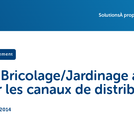
Solutions
À pro
pement
 Bricolage/Jardinage
r les canaux de distri
 2014