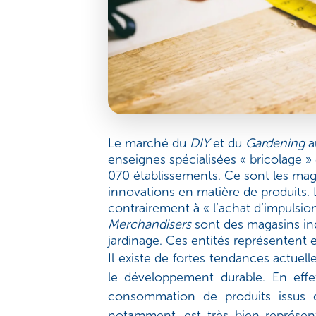
Le marché du
DIY
et du
Gardening
a
enseignes spécialisées « bricolage »
070 établissements. Ce sont les magas
innovations en matière de produits. L
contrairement à « l’achat d’impulsio
Merchandisers
sont des magasins ind
jardinage. Ces entités représentent 
Il existe de fortes tendances actuell
le développement durable. En effe
consommation de produits issus 
notamment, est très bien représent