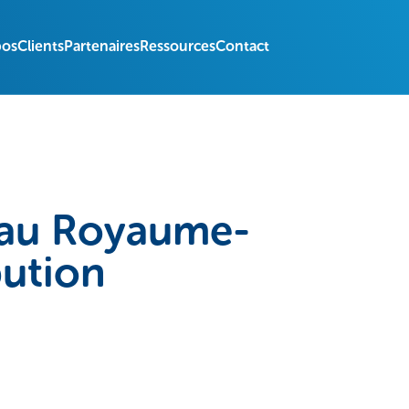
pos
Clients
Partenaires
Ressources
Contact
 au Royaume-
bution