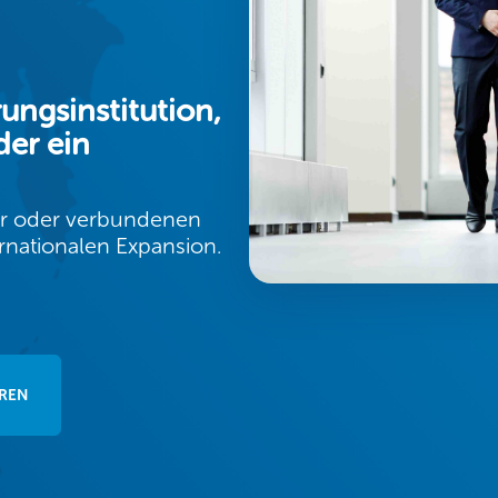
rungsinstitution,
der ein
der oder verbundenen
rnationalen Expansion.
REN