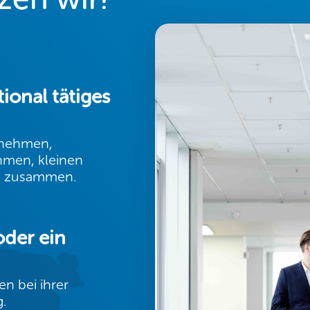
tional tätiges
rnehmen,
hmen, kleinen
s zusammen.
oder ein
n bei ihrer
.