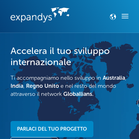
Accelera il tuo sviluppo
internazionale
Ti accompagniamo nello sviluppo in
Australia
,
India
,
Regno Unito
e nel resto del mondo
attraverso il network
Globallians.
PARLACI DEL TUO PROGETTO