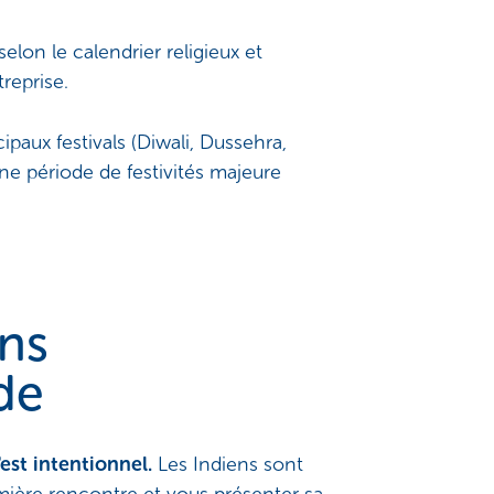
on le calendrier religieux et
reprise.
ipaux festivals (Diwali, Dussehra,
une période de festivités majeure
ons
de
'est intentionnel.
Les Indiens sont