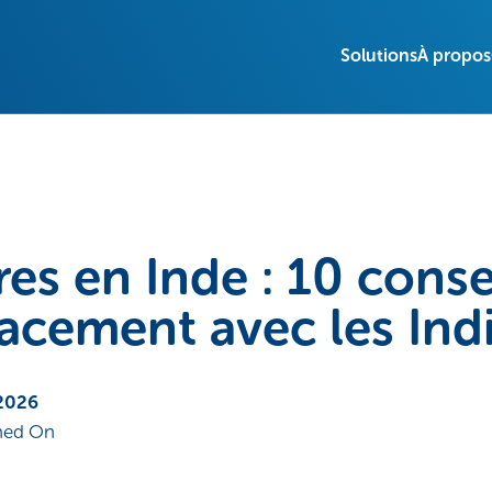
Solutions
À propos
ires en Inde : 10 cons
icacement avec les Ind
 2026
hed On