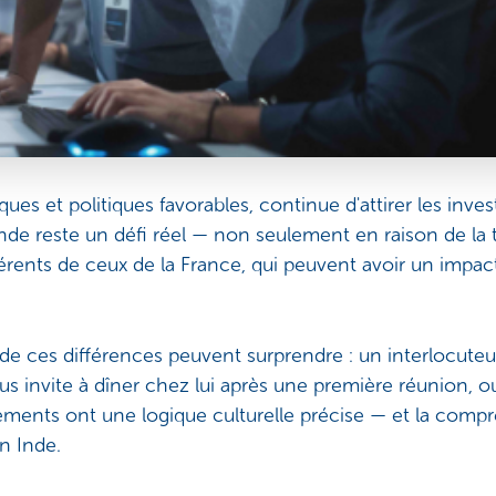
es et politiques favorables, continue d'attirer les inves
Inde reste un défi réel — non seulement en raison de la ta
férents de ceux de la France, qui peuvent avoir un impact
 de ces différences peuvent surprendre : un interlocuteu
s invite à dîner chez lui après une première réunion, ou
ments ont une logique culturelle précise — et la compr
n Inde.