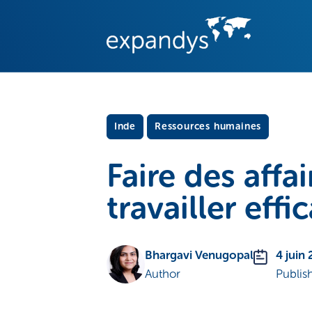
Inde
Ressources humaines
Faire des affa
travailler eff
Bhargavi Venugopal
4 juin
Author
Publis