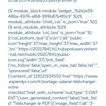
{{cta('103743856833','justifycenter')}}
{% module_block module "widget_7b2e1e59-
486a-4976-af68-999b87b4f0c9" %}{%
module_attribute "child_css" is_json="true" %}{}
{% end_module_attribute %}{%
module_attribute "col_box" is_json="true" %}
[{"col_bottom_text":[{"icon":{"alt":"public-
icon","height":37,"max_height":37,"max_width":37
,"src":"https://20217841.fs1.hubspotusercontent
-na1.net/hubfs/20217841/public-
icon.svg","width":37},"link_field":
{"no_follow":false,"open_in_new_tab":false,"rel":"",
"sponsored":false,"url":
{"content_id":119121934550,"href":"https://www
.expandys.com/fr/portage-salarial-télécharger-
votre-
checklist","href_with_scheme":null,"type":"CONT
ENT"},"user_generated_content":false},"text_fiel
d":"Télécharger le PDF"}],"image_field":{"alt":"3-