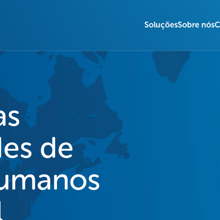
Soluções
Sobre nós
C
as
des de
humanos
l