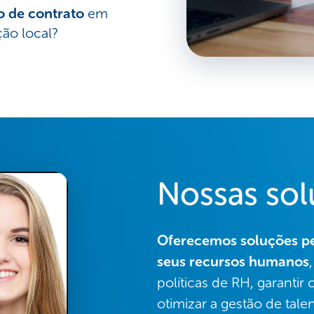
o de contrato
em
ão local?
Nossas so
Oferecemos soluções pe
seus recursos humanos
políticas de RH, garantir
otimizar a gestão de talen