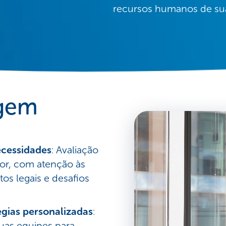
recursos humanos de sua f
agem
ecessidades
: Avaliação
rior, com atenção às
tos legais e desafios
gias personalizadas
:
uas equipes para