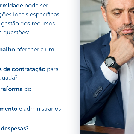
ormidade
pode ser
ições locais específicas
 A gestão dos recursos
s questões:
abalho
oferecer a um
s de contratação
para
equada?
e reforma
do
amento
e administrar os
e despesas
?